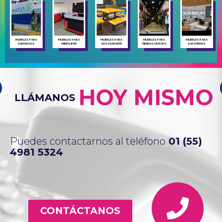
MUEBLES PARA
MUEBLES PARA
MUEBLES PARA
MUEBLES PARA
MUEBLES PARA
FARMACIAS
MINISUPER
RESTAURANTE
TIENDAS DE ROPA
ZAPATERÍAS
HOY MISMO
LLÁMANOS
Puedes contactarnos al teléfono
01 (55)
4981 5324
CONTÁCTANOS