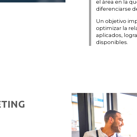
el área en la q
diferenciarse d
Un objetivo imp
optimizar la re
aplicados, logr
disponibles.
ETING