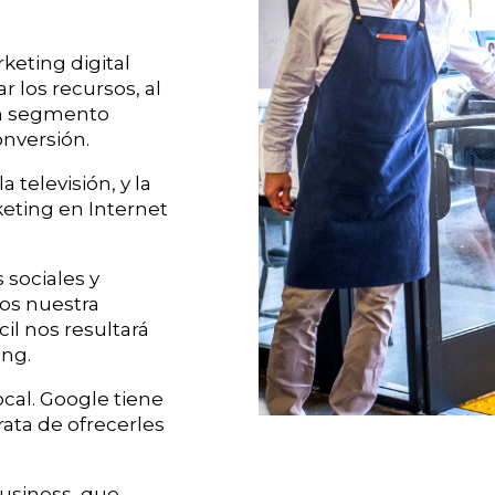
eting digital
r los recursos, al
un segmento
onversión.
televisión, y la
keting en Internet
 sociales y
os nuestra
cil nos resultará
ing.
cal. Google tiene
rata de ofrecerles
usiness, que