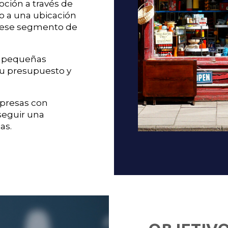
oción a través de
no a una ubicación
de ese segmento de
a pequeñas
su presupuesto y
mpresas con
seguir una
as.