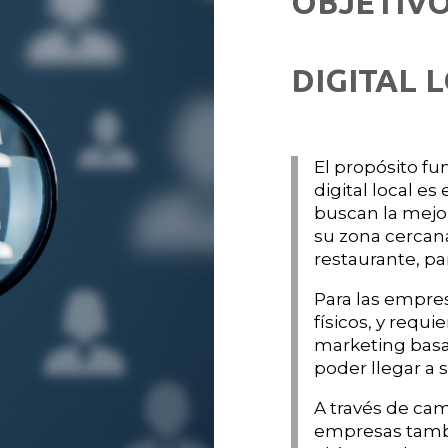
OBJETIV
DIGITAL 
El propósito f
digital local es
buscan la mejo
su zona cercana
restaurante, pa
Para las empre
físicos, y requ
marketing basa
poder llegar a 
A través de cam
empresas tambi