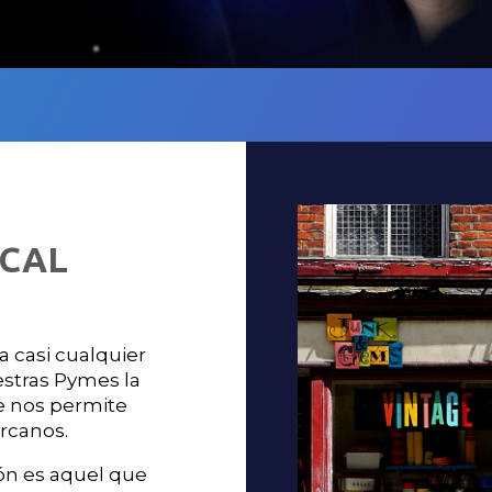
OCAL
 casi cualquier
stras Pymes la
ue nos permite
ercanos.
ión es aquel que