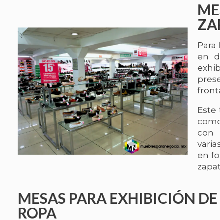
ME
ZA
Para
en d
exhi
pres
front
Este
como
con 
varia
en fo
zapat
MESAS PARA EXHIBICIÓN DE
ROPA