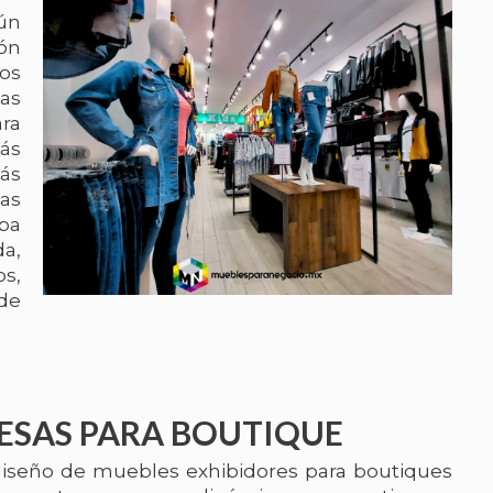
ún
ón
os
tas
ara
ás
más
Las
pa
a,
s,
 de
ESAS PARA BOUTIQUE
diseño de muebles exhibidores para boutiques